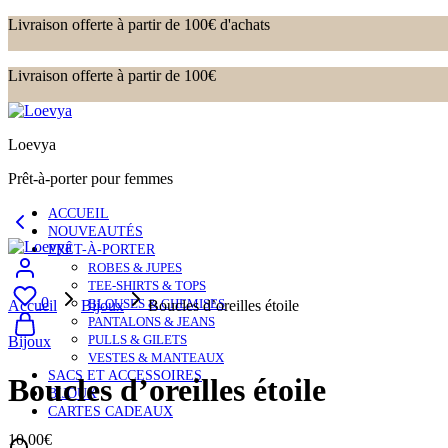
Livraison offerte à partir de 100€ d'achats
Livraison offerte à partir de 100€
Loevya
Prêt-à-porter pour femmes
ACCUEIL
NOUVEAUTÉS
PRÊT-À-PORTER
ROBES & JUPES
TEE-SHIRTS & TOPS
0
BLOUSES & CHEMISES
Accueil
Bijoux
Boucles d’oreilles étoile
PANTALONS & JEANS
PULLS & GILETS
Bijoux
VESTES & MANTEAUX
SACS ET ACCESSOIRES
Boucles d’oreilles étoile
BIJOUX
CARTES CADEAUX
10.00
€