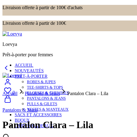
Livraison offerte à partir de 100€ d'achats
Livraison offerte à partir de 100€
Loevya
Prêt-à-porter pour femmes
ACCUEIL
NOUVEAUTÉS
PRÊT-À-PORTER
ROBES & JUPES
TEE-SHIRTS & TOPS
0
BLOUSES & CHEMISES
Accueil
Pantalons & Jeans
Pantalon Clara – Lila
PANTALONS & JEANS
PULLS & GILETS
VESTES & MANTEAUX
Pantalons & Jeans
SACS ET ACCESSOIRES
BIJOUX
Pantalon Clara – Lila
CARTES CADEAUX