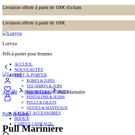
Livraison offerte à partir de 100€ d'achats
Livraison offerte à partir de 100€
Loevya
Prêt-à-porter pour femmes
ACCUEIL
NOUVEAUTÉS
PRÊT-À-PORTER
ROBES & JUPES
TEE-SHIRTS & TOPS
0
BLOUSES & CHEMISES
Accueil
Pulls & Gilets
Pull Marinière
PANTALONS & JEANS
PULLS & GILETS
VESTES & MANTEAUX
SACS ET ACCESSOIRES
Pulls & Gilets
BIJOUX
CARTES CADEAUX
Pull Marinière