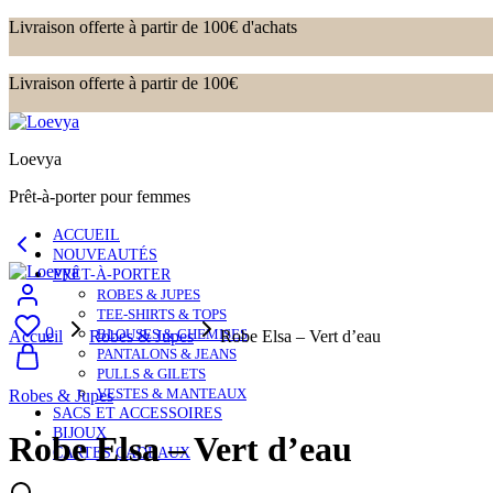
Livraison offerte à partir de 100€ d'achats
Livraison offerte à partir de 100€
Loevya
Prêt-à-porter pour femmes
ACCUEIL
NOUVEAUTÉS
PRÊT-À-PORTER
ROBES & JUPES
TEE-SHIRTS & TOPS
0
BLOUSES & CHEMISES
Accueil
Robes & Jupes
Robe Elsa – Vert d’eau
PANTALONS & JEANS
PULLS & GILETS
VESTES & MANTEAUX
Robes & Jupes
SACS ET ACCESSOIRES
BIJOUX
Robe Elsa – Vert d’eau
CARTES CADEAUX